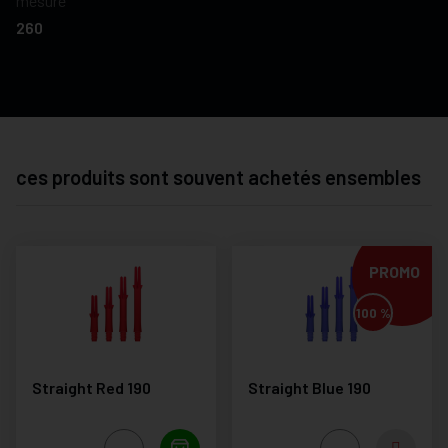
mesure
260
ces produits sont souvent achetés ensembles
PROMO
100 %
Straight Red 190
Straight Blue 190