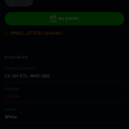
au panier
SMALL_STOCK (1 pièces)
propriétés
numéro d'article
LS-SH-STL-WH2-260
marque
L-Style
coleur
White