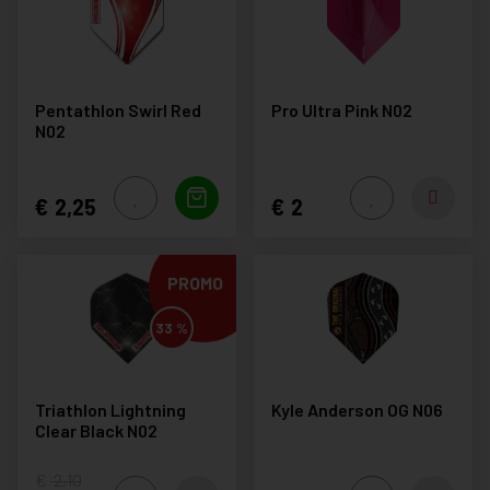
Pentathlon Swirl Red
Pro Ultra Pink N02
N02
2,25
2
PROMO
33 %
Triathlon Lightning
Kyle Anderson OG N06
Clear Black N02
2,10