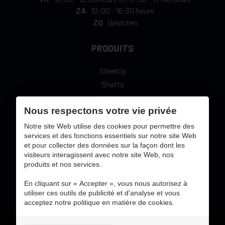
ZA
10:00
-
16:30 heure
ZO
Gesloten
PRODUITS
Steeltip
Shafts
Flights
Nous respectons votre vie privée
L-Style
Notre site Web utilise des cookies pour permettre des
services et des fonctions essentiels sur notre site Web
et pour collecter des données sur la façon dont les
visiteurs interagissent avec notre site Web, nos
produits et nos services.
sécure paiement en ligne avec:
En cliquant sur « Accepter », vous nous autorisez à
utiliser ces outils de publicité et d'analyse et vous
acceptez notre politique en matière de cookies.
Gebruiksvoorwaarden & privacybeleid