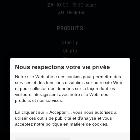
ZA
10:00
-
16:30 heure
ZO
Gesloten
PRODUITS
Steeltip
Shafts
Flights
Nous respectons votre vie privée
L-Style
Notre site Web utilise des cookies pour permettre des
services et des fonctions essentiels sur notre site Web
et pour collecter des données sur la façon dont les
visiteurs interagissent avec notre site Web, nos
produits et nos services.
sécure paiement en ligne avec:
En cliquant sur « Accepter », vous nous autorisez à
utiliser ces outils de publicité et d'analyse et vous
acceptez notre politique en matière de cookies.
Gebruiksvoorwaarden & privacybeleid