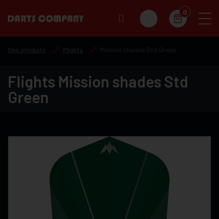
0
Des produits
Flights
Mission shades Std Green
Flights Mission shades Std
Green