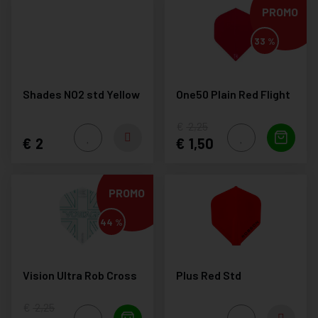
PROMO
33 %
Shades NO2 std Yellow
One50 Plain Red Flight
2,25
2
1,50
PROMO
44 %
Vision Ultra Rob Cross
Plus Red Std
2,25