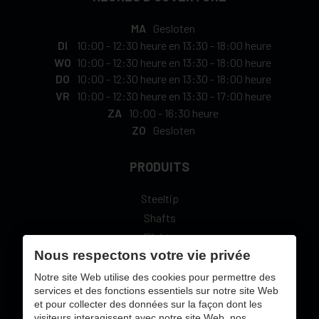
MA
Gesloten
DI
10:00
-
12:30 heure
en
13:30
-
18:00 heure
WO
10:00
-
12:30 heure
en
13:30
-
18:00 heure
DO
10:00
-
12:30 heure
en
13:30
-
18:00 heure
VR
10:00
-
12:30 heure
en
13:30
-
17:00 heure
ZA
10:00
-
16:30 heure
ZO
Gesloten
PRODUITS
Steeltip
Shafts
Flights
Nous respectons votre vie privée
L-Style
Notre site Web utilise des cookies pour permettre des
services et des fonctions essentiels sur notre site Web
et pour collecter des données sur la façon dont les
visiteurs interagissent avec notre site Web, nos