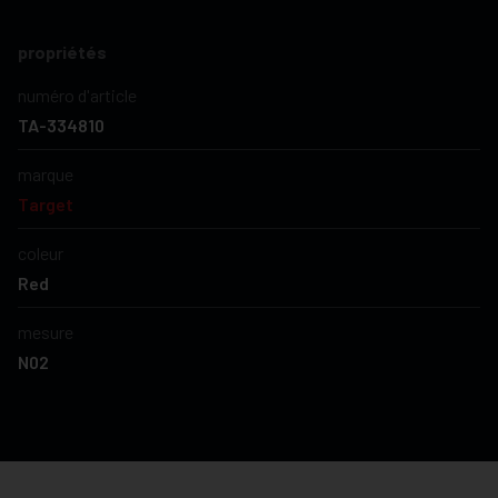
propriétés
numéro d'article
TA-334810
marque
Target
coleur
Red
mesure
N02