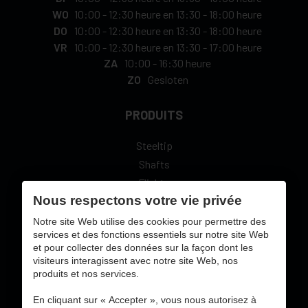
WO
10:00
-
12:30 heure
en
13:30
-
18:00 heure
DO
10:00
-
12:30 heure
en
13:30
-
18:00 heure
VR
10:00
-
12:30 heure
en
13:30
-
17:00 heure
ZA
10:00
-
16:30 heure
ZO
Gesloten
PRODUITS
Steeltip
Shafts
Flights
Nous respectons votre vie privée
L-Style
Notre site Web utilise des cookies pour permettre des
services et des fonctions essentiels sur notre site Web
et pour collecter des données sur la façon dont les
visiteurs interagissent avec notre site Web, nos
produits et nos services.
sécure paiement en ligne avec:
En cliquant sur « Accepter », vous nous autorisez à