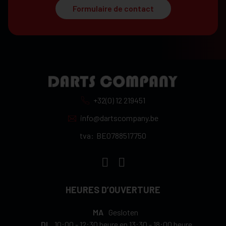
Formulaire de contact
+32(0) 12 219451
info@dartscompany.be
tva:
BE0788517750
HEURES D’OUVERTURE
MA
Gesloten
DI
10:00
-
12:30 heure
en
13:30
-
18:00 heure