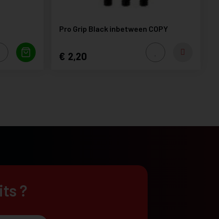
Pro Grip Black inbetween COPY
2,20
its ?