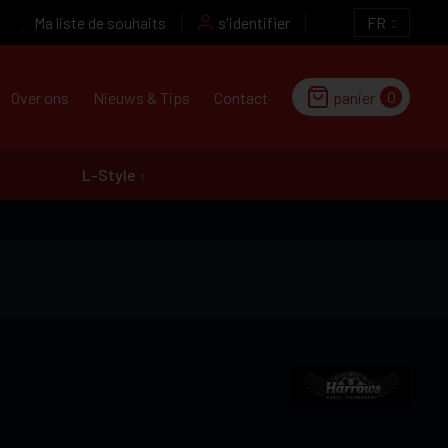
Ma liste de souhaits
s'identifier
FR
0
Over ons
Nieuws & Tips
Contact
panier
L-Style