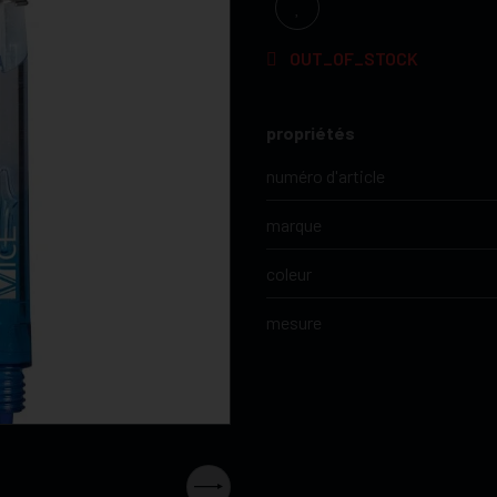
OUT_OF_STOCK
propriétés
numéro d'article
marque
coleur
mesure