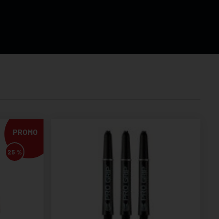
PROMO
25 %