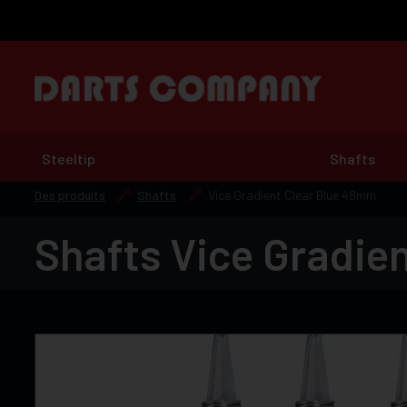
Steeltip
Shafts
Des produits
Shafts
Vice Gradient Clear Blue 48mm
Shafts Vice Gradie