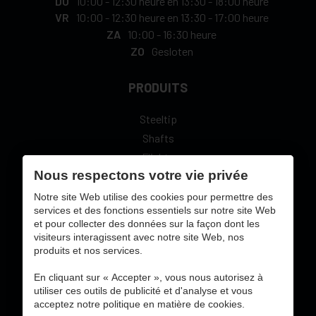
DO
10:00
-
12:30 heure
en
13:30
-
18:00 heure
VR
10:00
-
12:30 heure
en
13:30
-
17:00 heure
ZA
10:00
-
16:30 heure
ZO
Gesloten
PRODUITS
Steeltip
Shafts
Flights
Nous respectons votre vie privée
L-Style
Notre site Web utilise des cookies pour permettre des
services et des fonctions essentiels sur notre site Web
et pour collecter des données sur la façon dont les
visiteurs interagissent avec notre site Web, nos
sécure paiement en ligne avec:
produits et nos services.
En cliquant sur « Accepter », vous nous autorisez à
utiliser ces outils de publicité et d'analyse et vous
acceptez notre politique en matière de cookies.