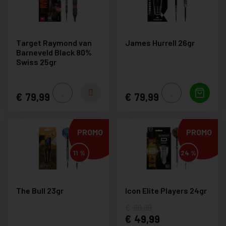
Target Raymond van
James Hurrell 26gr
Barneveld Black 80%
Swiss 25gr
79,99
79,99
PROMO
PROMO
11 %
24 %
The Bull 23gr
Icon Elite Players 24gr
69,99
49,99