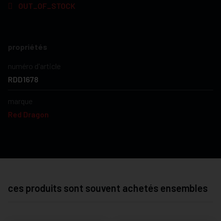
OUT_OF_STOCK
propriétés
numéro d'article
RDD1678
marque
Red Dragon
ces produits sont souvent achetés ensembles