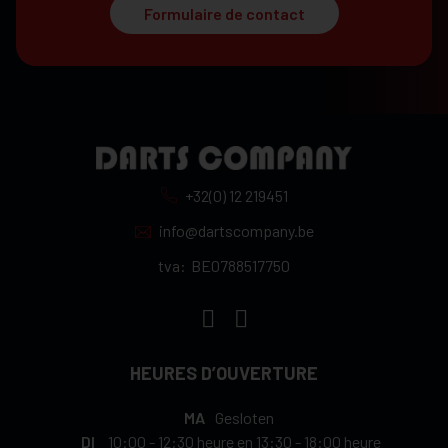
Formulaire de contact
+32(0) 12 219451
info@dartscompany.be
tva:
BE0788517750
HEURES D’OUVERTURE
MA
Gesloten
DI
10:00
-
12:30 heure
en
13:30
-
18:00 heure