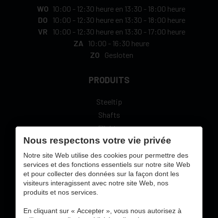
WO
10:00
-
12:30 heure
en
13:30
-
18:00 heure
DO
10:00
-
12:30 heure
en
13:30
-
18:00 heure
VR
10:00
-
12:30 heure
en
13:30
-
17:00 heure
ZA
10:00
-
16:30 heure
ZO
Gesloten
PRODUITS
Steeltip
Shafts
Flights
Nous respectons votre vie privée
L-Style
Notre site Web utilise des cookies pour permettre des
services et des fonctions essentiels sur notre site Web
et pour collecter des données sur la façon dont les
visiteurs interagissent avec notre site Web, nos
sécure paiement en ligne avec:
produits et nos services.
En cliquant sur « Accepter », vous nous autorisez à