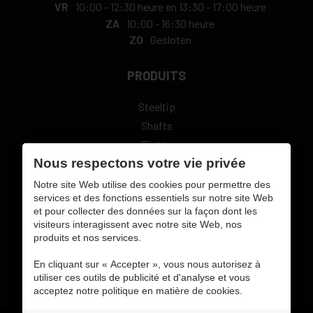
VR
10:00
-
12:30 heure
en
13:30
-
17:00 heure
ZA
10:00
-
16:30 heure
ZO
Gesloten
PRODUITS
Steeltip
Shafts
Flights
Nous respectons votre vie privée
L-Style
Notre site Web utilise des cookies pour permettre des
services et des fonctions essentiels sur notre site Web
et pour collecter des données sur la façon dont les
visiteurs interagissent avec notre site Web, nos
sécure paiement en ligne avec:
produits et nos services.
En cliquant sur « Accepter », vous nous autorisez à
utiliser ces outils de publicité et d'analyse et vous
acceptez notre politique en matière de cookies.