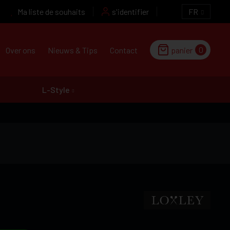
Ma liste de souhaits
s'identifier
FR
0
Over ons
Nieuws & Tips
Contact
panier
L-Style