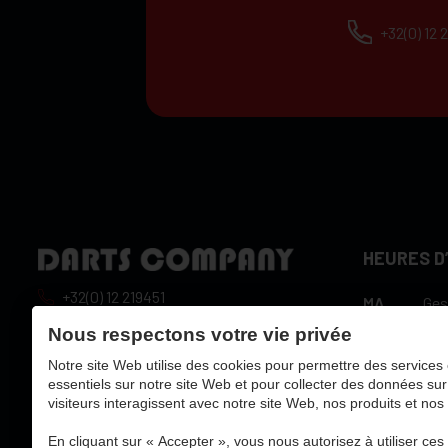
+32(0) 12 
HEURES D
+32(0) 12 219451
MA
Ges
10:
info@dartscompany.be
Nous respectons votre vie privée
DI
heu
Notre site Web utilise des cookies pour permettre des services 
tva:
BE0788517750
10:
WO
essentiels sur notre site Web et pour collecter des données sur
heu
visiteurs interagissent avec notre site Web, nos produits et nos
10:
DO
heu
En cliquant sur « Accepter », vous nous autorisez à utiliser ces o