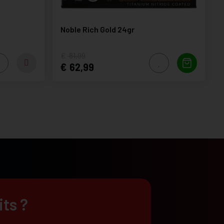
Noble Rich Gold 24gr
81,99
62,99
its ?