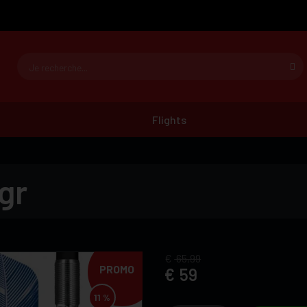
Flights
gr
65,99
PROMO
59
11 %