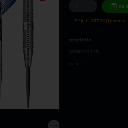
au p
SMALL_STOCK (1 pièces)
propriétés
numéro d'article
marque