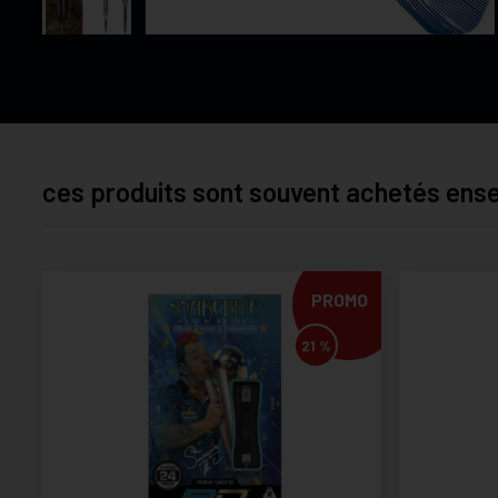
ces produits sont souvent achetés en
PROMO
21 %