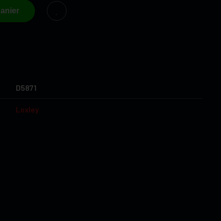
anier
D5871
Loxley