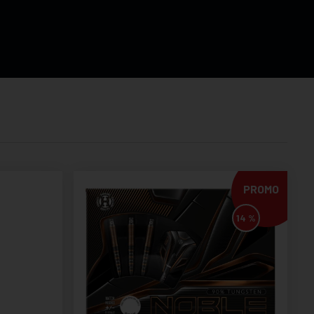
PROMO
14 %