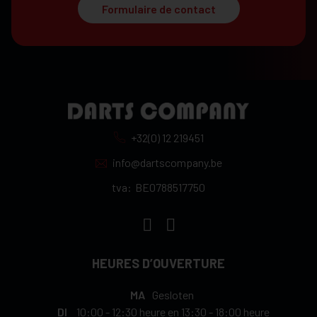
Formulaire de contact
+32(0) 12 219451
info@dartscompany.be
tva:
BE0788517750
HEURES D’OUVERTURE
MA
Gesloten
DI
10:00
-
12:30 heure
en
13:30
-
18:00 heure