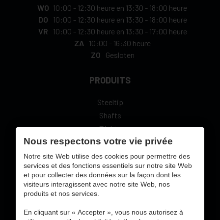
WO
10:00
-
12:30 heure
en
13:30
-
18:00 heure
DO
10:00
-
12:30 heure
en
13:30
-
18:00 heure
VR
10:00
-
12:30 heure
en
13:30
-
17:00 heure
ZA
10:00
-
16:30 heure
ZO
Gesloten
PRODUITS
Steeltip
Shafts
Flights
Nous respectons votre vie privée
L-Style
Notre site Web utilise des cookies pour permettre des
services et des fonctions essentiels sur notre site Web
et pour collecter des données sur la façon dont les
visiteurs interagissent avec notre site Web, nos
sécure paiement en ligne avec:
produits et nos services.
En cliquant sur « Accepter », vous nous autorisez à