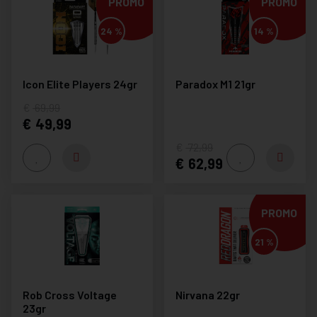
PROMO
PROMO
24 %
14 %
Icon Elite Players 24gr
Paradox M1 21gr
69,99
49,99
72,99
62,99
PROMO
21 %
Rob Cross Voltage
Nirvana 22gr
23gr