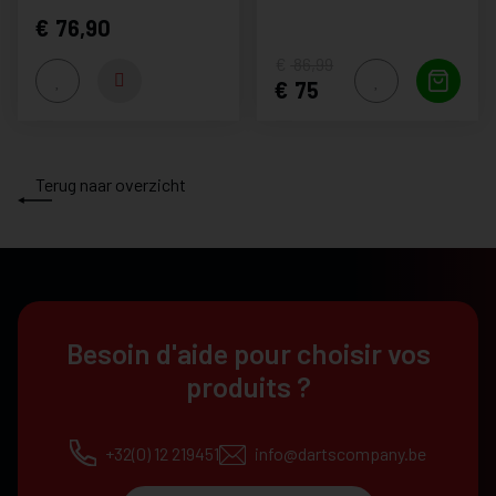
76,90
86,99
75
Terug naar overzicht
Besoin d'aide pour choisir vos
produits ?
+32(0) 12 219451
info@dartscompany.be