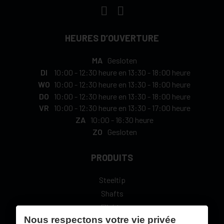
HEURES D’OUVERTURE
MA
Gesloten
DI
10:00
-
12:30 heure
en
13:30
-
18:00 heure
WO
10:00
-
12:30 heure
en
13:30
-
18:00 heure
DO
10:00
-
12:30 heure
en
13:30
-
18:00 heure
VR
10:00
-
12:30 heure
en
13:30
-
17:00 heure
ZA
10:00
-
16:30 heure
ZO
Gesloten
PRODUITS
Steeltip
Shafts
Flights
Nous respectons votre vie privée
L-Style