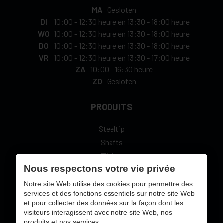
MA
Gesloten
DI
10:00
-
12:30 heure
en
13:30
-
18:00 heure
WO
10:00
-
12:30 heure
en
13:30
-
18:00 heure
DO
10:00
-
12:30 heure
en
13:30
-
18:00 heure
VR
10:00
-
12:30 heure
en
13:30
-
17:00 heure
ZA
10:00
-
16:30 heure
ZO
Gesloten
PRODUITS
Steeltip
Shafts
Flights
Nous respectons votre vie privée
L-Style
Notre site Web utilise des cookies pour permettre des
services et des fonctions essentiels sur notre site Web
et pour collecter des données sur la façon dont les
visiteurs interagissent avec notre site Web, nos
produits et nos services.
sécure paiement en ligne avec: