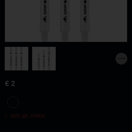
2
OUT_OF_STOCK