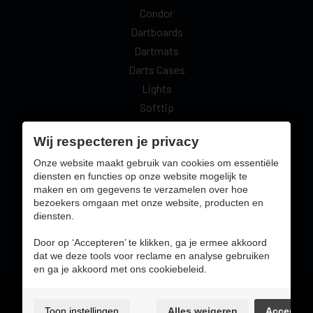
Condor
Dartboards
Dartmats
Darts Cases
Lights
Softtip
Surrounds
Wij respecteren je privacy
Vrije Tijd
Onze website maakt gebruik van cookies om essentiële
diensten en functies op onze website mogelijk te
maken en om gegevens te verzamelen over hoe
Veilig online betalen met:
bezoekers omgaan met onze website, producten en
diensten.
Door op ‘Accepteren’ te klikken, ga je ermee akkoord
dat we deze tools voor reclame en analyse gebruiken
en ga je akkoord met ons cookiebeleid.
Gebruiksvoorwaarden & privacybeleid
Cookie voorkeuren
Toon instellingen
Alles weigeren
Accepter