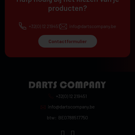
producten?
+32(0) 12 219451
info@dartscompany.be
Contactformulier
+32(0) 12 219451
info@dartscompany.be
btw:
BE0788517750