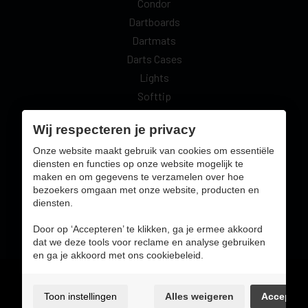
Condor
Dartboards
Dartmats
Darts Cases
Lights
Softtip
Surrounds
Wij respecteren je privacy
Vrije Tijd
Onze website maakt gebruik van cookies om essentiële
diensten en functies op onze website mogelijk te
maken en om gegevens te verzamelen over hoe
Veilig online betalen met:
bezoekers omgaan met onze website, producten en
diensten.
Door op ‘Accepteren’ te klikken, ga je ermee akkoord
dat we deze tools voor reclame en analyse gebruiken
en ga je akkoord met ons cookiebeleid.
Gebruiksvoorwaarden & privacybeleid
Cookie voorkeuren
Toon instellingen
Alles weigeren
Accepter
Sitemap