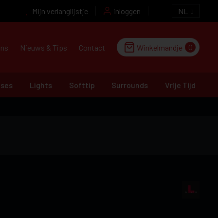
Mijn verlanglijstje
inloggen
NL
0
ons
Nieuws & Tips
Contact
Winkelmandje
ases
Lights
Softtip
Surrounds
Vrije Tijd