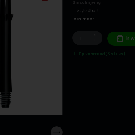
Omschrijving
L-Style Shaft
lees meer
In 
Op voorraad (6 stuks)