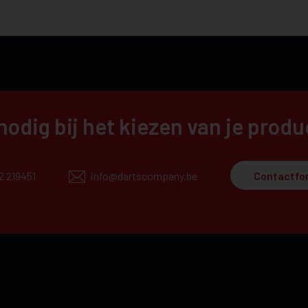
nodig bij het kiezen van je prod
12 219451
info@dartscompany.be
Contactfo