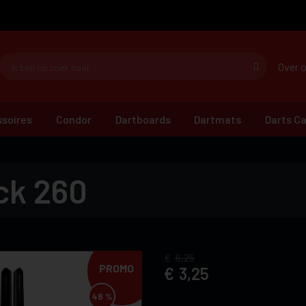
Over 
soires
Condor
Dartboards
Dartmats
Darts C
ck 260
6,25
PROMO
3,25
48 %