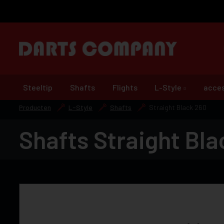
Steeltip
Shafts
Flights
L-Style
acces
Producten
L-Style
Shafts
Straight Black 260
Shafts Straight Bla