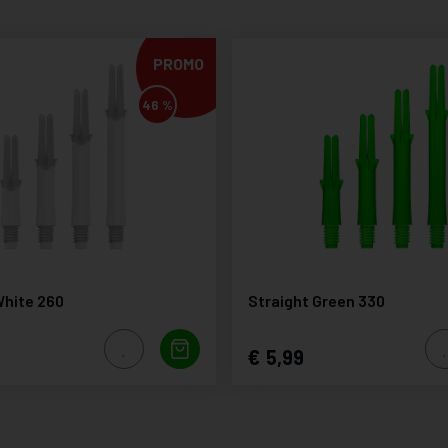
PROMO
46 %
White 260
Straight Green 330
5,99