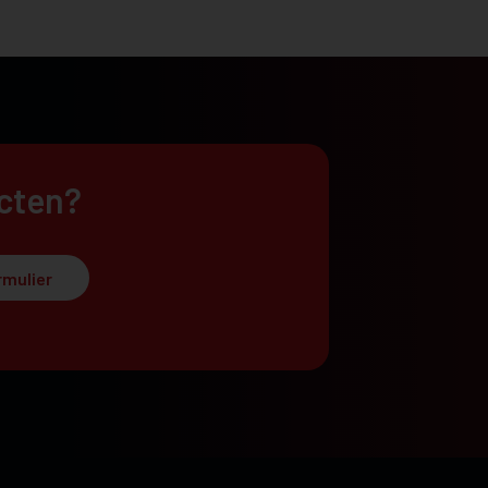
ucten?
rmulier