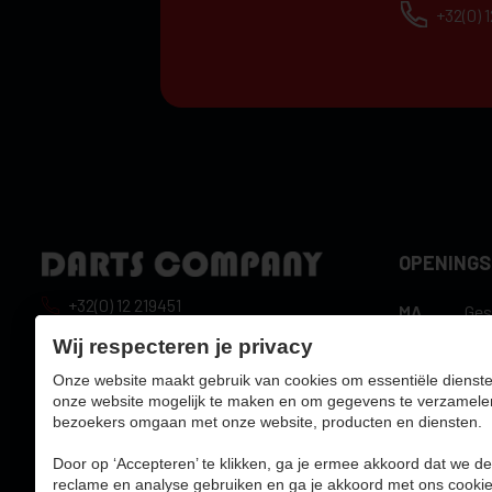
+32(0) 
OPENING
+32(0) 12 219451
MA
Ges
10:
info@dartscompany.be
Wij respecteren je privacy
DI
uur
Onze website maakt gebruik van cookies om essentiële dienste
btw:
BE0788517750
10:
WO
onze website mogelijk te maken en om gegevens te verzamele
uur
bezoekers omgaan met onze website, producten en diensten.
10:
DO
uur
Door op ‘Accepteren’ te klikken, ga je ermee akkoord dat we de
10:
reclame en analyse gebruiken en ga je akkoord met ons cookie
VR