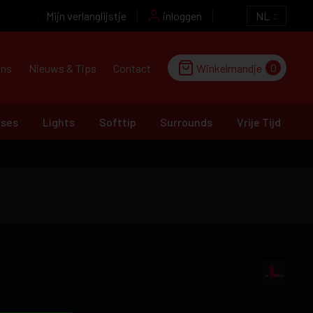
Mijn verlanglijstje
inloggen
NL
0
ons
Nieuws & Tips
Contact
Winkelmandje
ases
Lights
Softtip
Surrounds
Vrije Tijd