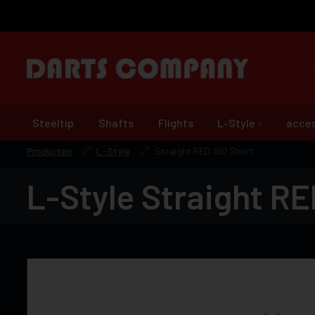
Steeltip
Shafts
Flights
L-Style
acces
Producten
L-Style
Straight RED 190 Short
L-Style Straight RE