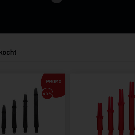
kocht
PROMO
40 %