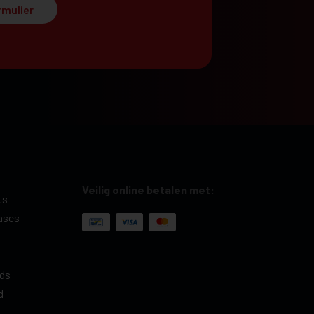
rmulier
Veilig online betalen met:
ts
ases
ds
d