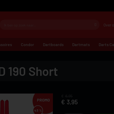
Over 
soires
Condor
Dartboards
Dartmats
Darts C
D 190 Short
6,95
PROMO
3,95
43 %