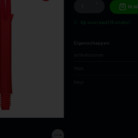
In 
Op voorraad (15 stuks)
Eigenschappen
artikelnummer
Merk
kleur