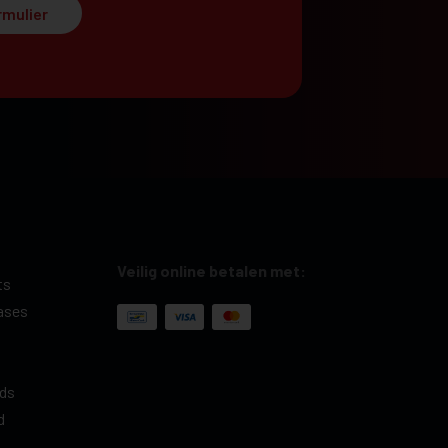
rmulier
Veilig online betalen met:
ts
ases
ds
d