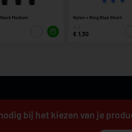
 Black Medium
Nylon + Ring Blue Short
2
1,30
nodig bij het kiezen van je prod