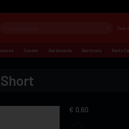
Over 
soires
Condor
Dartboards
Dartmats
Darts C
 Short
0,60