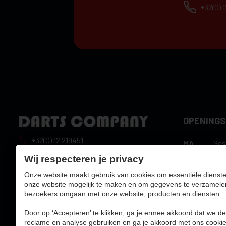
+32(0) 
OPENING
+32(0) 12 219451
MA
Ges
10:
info@dartscompany.be
Wij respecteren je privacy
DI
uur
Onze website maakt gebruik van cookies om essentiële dienste
btw:
BE0788517750
10:
WO
onze website mogelijk te maken en om gegevens te verzamele
uur
bezoekers omgaan met onze website, producten en diensten.
10:
DO
uur
Door op ‘Accepteren’ te klikken, ga je ermee akkoord dat we de
10:
reclame en analyse gebruiken en ga je akkoord met ons cookie
VR