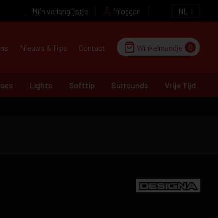
Mijn verlanglijstje
inloggen
NL
0
ons
Nieuws & Tips
Contact
Winkelmandje
ases
Lights
Softtip
Surrounds
Vrije Tijd