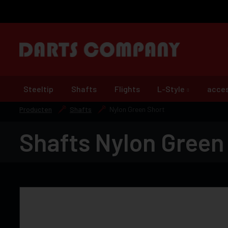
Steeltip
Shafts
Flights
L-Style
acces
Producten
Shafts
Nylon Green Short
Shafts Nylon Green