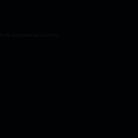
n
r in de volgende gewichten:
Dikte
barrel:
7.40 mm
7.60 mm
tpijlen worden standaard geleverd met:
3 ONE80 shafts
7.80 mm