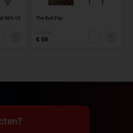
gh 90% V2
The Bull 21gr
65,95
59
ucten?