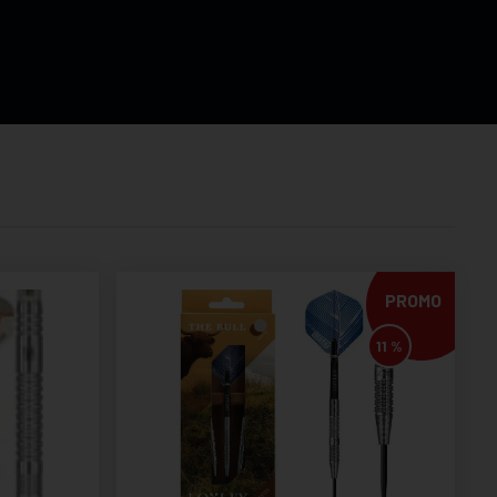
PROMO
11 %