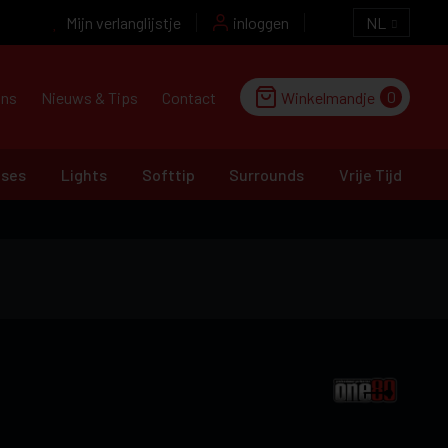
Mijn verlanglijstje
inloggen
NL
0
ons
Nieuws & Tips
Contact
Winkelmandje
ases
Lights
Softtip
Surrounds
Vrije Tijd