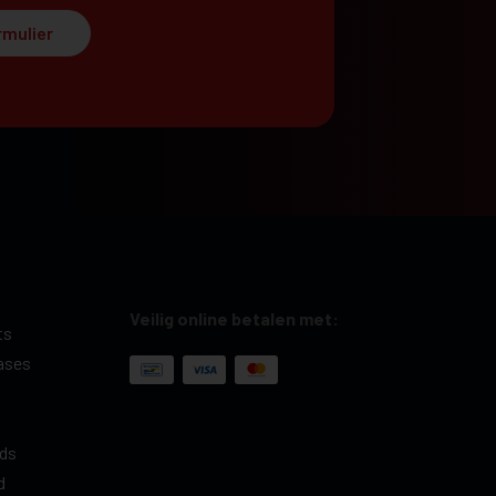
rmulier
Veilig online betalen met:
ts
ases
ds
d