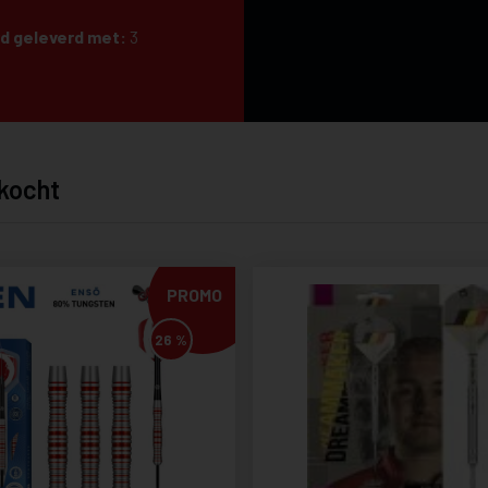
rd geleverd met:
3
kocht
PROMO
26 %