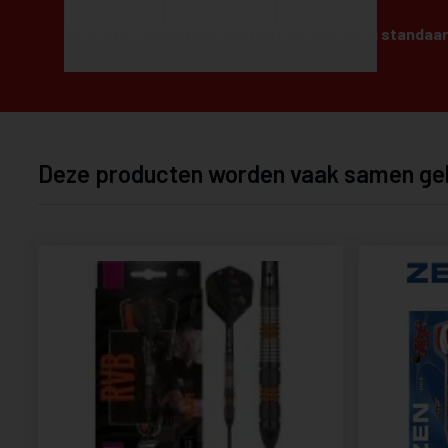
23 gram
44.00 mm
7.60 mm
ONE80 Black J21 04 90% Dartpijlen worden standaa
25 gram
46.00 mm
7.80 mm
ONE80 shafts en ONE80 flights.
Deze producten worden vaak samen ge