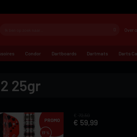
Over 
soires
Condor
Dartboards
Dartmats
Darts C
02 25gr
72,50
PROMO
59,99
17 %