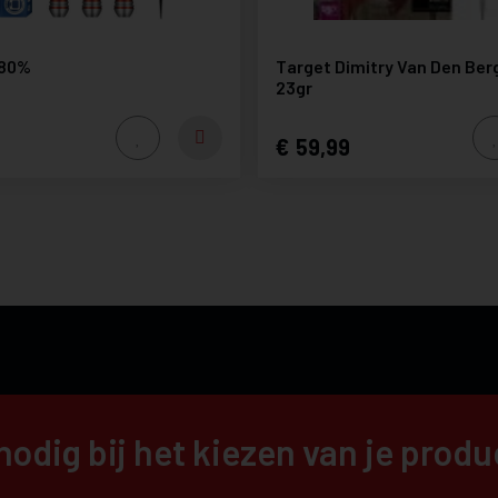
 80%
Target Dimitry Van Den Ber
23gr
59,99
nodig bij het kiezen van je prod