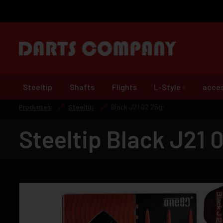
Steeltip
Shafts
Flights
L-Style
acces
Producten
Steeltip
Black J21 02 25gr
Steeltip Black J21 