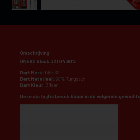
Omschrijving
ONE80 Black J21 04 90%
Dart Merk:
ONE80
Dart Materiaal:
90% Tungsten
Dart Kleur:
Zilver
Deze dartpijl is beschikbaar in de volgende gewicht
Lengte
Dikte
Gewicht:
barrel:
barrel:
21 gram
44.00 mm
7.40 mm