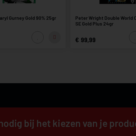
ryl Gurney Gold 90% 25gr
Peter Wright Double World
SE Gold Plus 24gr
99,99
nodig bij het kiezen van je prod