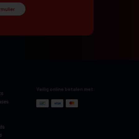
rmulier
Veilig online betalen met:
ts
ases
ds
d