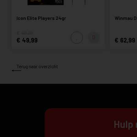
Icon Elite Players 24gr
Winmau Da
69,99
49,99
62,99
Terug naar overzicht
Hulp 