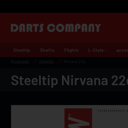
Steeltip
Shafts
Flights
L-Style
acces
Producten
Steeltip
Nirvana 22gr
Steeltip Nirvana 22