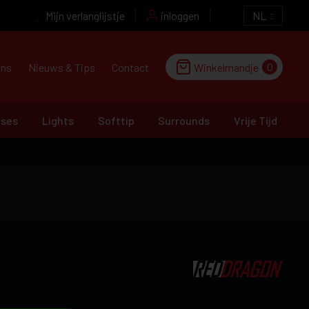
Mijn verlanglijstje
inloggen
NL
0
ons
Nieuws & Tips
Contact
Winkelmandje
ases
Lights
Softtip
Surrounds
Vrije Tijd