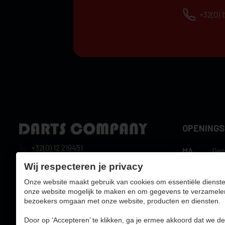
+32(0) 
OPENING
+32(0) 12 219451
MA
Ges
10:
info@dartscompany.be
Wij respecteren je privacy
DI
uur
Onze website maakt gebruik van cookies om essentiële dienste
btw:
BE0788517750
10:
WO
onze website mogelijk te maken en om gegevens te verzamele
uur
bezoekers omgaan met onze website, producten en diensten.
10:
DO
uur
Door op ‘Accepteren’ te klikken, ga je ermee akkoord dat we de