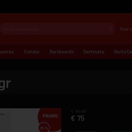
Over 
soires
Condor
Dartboards
Dartmats
Darts C
gr
86,99
PROMO
75
21 %