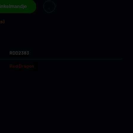
winkelmandje
s)
RDD2383
Red Dragon