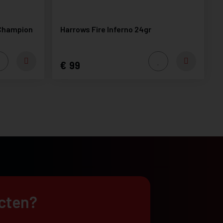
 Champion
Harrows Fire Inferno 24gr
99
ucten?