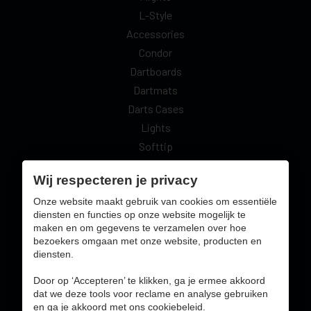
L-Style
Accessories
Condor
Dartboards
Dartmats
Darts Cases
Lights
Softtip
Surrounds
Wij respecteren je privacy
Vrije Tijd
Onze website maakt gebruik van cookies om essentiële
diensten en functies op onze website mogelijk te
maken en om gegevens te verzamelen over hoe
Veilig online betalen met:
bezoekers omgaan met onze website, producten en
diensten.
Door op ‘Accepteren’ te klikken, ga je ermee akkoord
dat we deze tools voor reclame en analyse gebruiken
en ga je akkoord met ons cookiebeleid.