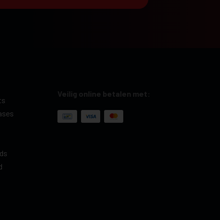
Veilig online betalen met:
ts
ases
ds
d