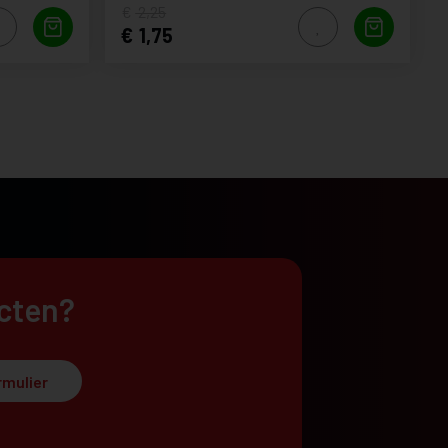
2,25
1,75
ucten?
rmulier