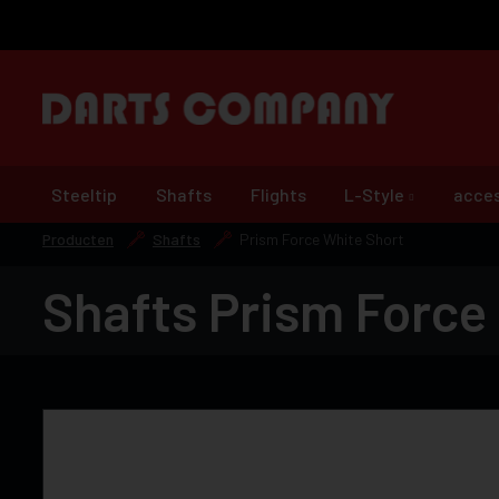
Steeltip
Shafts
Flights
L-Style
acces
Producten
Shafts
Prism Force White Short
Shafts Prism Force