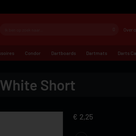
Over 
soires
Condor
Dartboards
Dartmats
Darts C
 White Short
2,25