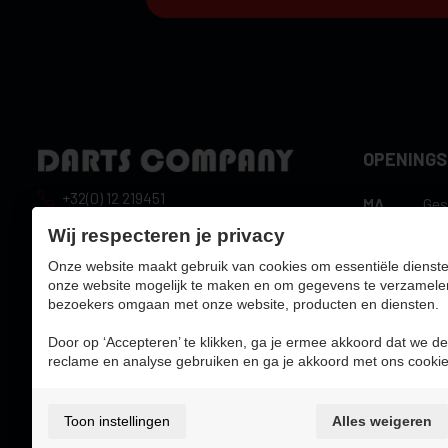
OPENING
+32(0) 12 219451
MA
Ges
10:
info@dartscompany.be
Wij respecteren je privacy
DI
uur
Onze website maakt gebruik van cookies om essentiële dienste
btw:
BE0788517750
10:
WO
onze website mogelijk te maken en om gegevens te verzamele
uur
bezoekers omgaan met onze website, producten en diensten.
10:
DO
uur
Door op ‘Accepteren’ te klikken, ga je ermee akkoord dat we de
10:
reclame en analyse gebruiken en ga je akkoord met ons cookie
VR
uur
ZA
10:
ZO
Ges
Toon instellingen
Alles weigeren