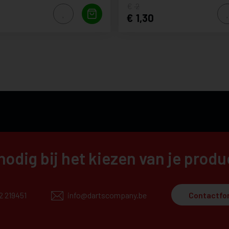
2
1,30
nodig bij het kiezen van je prod
12 219451
info@dartscompany.be
Contactfo