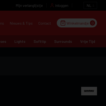
Mijn verlanglijstje
inloggen
NL
0
ons
Nieuws & Tips
Contact
Winkelmandje
ases
Lights
Softtip
Surrounds
Vrije Tijd